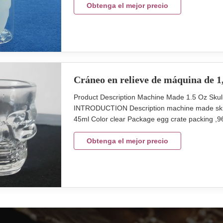
30-45days Xi'An Daxi houseware Co., LTD ou
Obtenga el mejor precio
Cráneo en relieve de máquina de 1,
Product Description Machine Made 1.5 Oz Sku
INTRODUCTION Description machine made skull
45ml Color clear Package egg crate packing ,
(we also can accept samll order if there is th
of efforts on quality control. We provide top qua
Obtenga el mejor precio