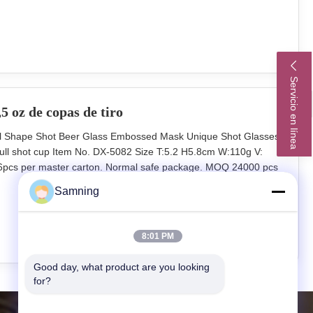
r company and
Servicio en línea
5 oz de copas de tiro
ll Shape Shot Beer Glass Embossed Mask Unique Shot Glasses
 shot cup Item No. DX-5082 Size T:5.2 H5.8cm W:110g V:
96pcs per master carton. Normal safe package. MOQ 24000 pcs
e stocks) Lead Time 30-45days Our company and factory take lots
Samning
lity glassware
8:01 PM
Good day, what product are you looking 
for?