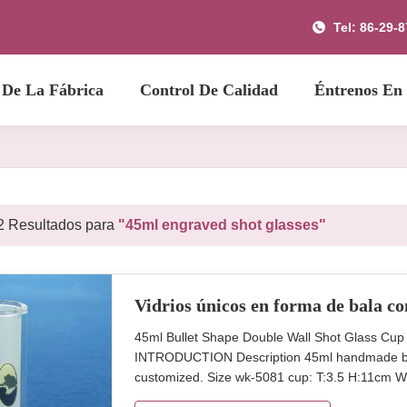
Tel: 86-29-
 De La Fábrica
Control De Calidad
Éntrenos En
2 Resultados para
"45ml engraved shot glasses"
Vidrios únicos en forma de bala c
45ml Bullet Shape Double Wall Shot Glass Cup
INTRODUCTION Description 45ml handmade bullet
customized. Size wk-5081 cup: T:3.5 H:11cm W:
or 48pcs per master carton MOQ 5000 pcs (we al