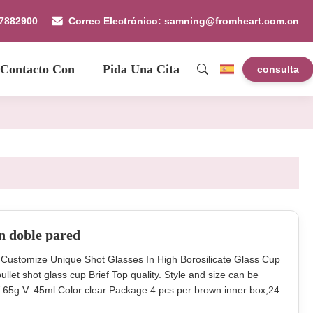
87882900
Correo Electrónico: samning@fromheart.com.cn
 Contacto Con
Pida Una Cita
consulta
on doble pared
 Customize Unique Shot Glasses In High Borosilicate Glass Cup
 shot glass cup Brief Top quality. Style and size can be
65g V: 45ml Color clear Package 4 pcs per brown inner box,24
so can accept samll order if there is the stocks) Lead Time