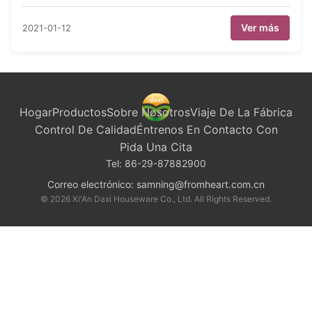
Ver más
2021-01-12
Hogar
Productos
Sobre Nosotros
Viaje De La Fábrica
Control De Calidad
Éntrenos En Contacto Con
Pida Una Cita
Tel:
86-29-87882900
Correo electrónico:
samning@fromheart.com.cn
© 2026 Xi'An Daxi Houseware Co., Ltd. All Rights Reserved.