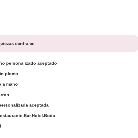
 piezas centrales
ño personalizado aceptado
sin plomo
o a mano
arrón
personalizada aceptada
Restaurante.Bar.Hotel.Boda
N