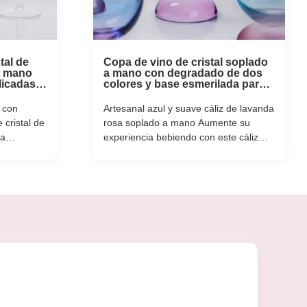
tal de
Copa de vino de cristal soplado
a mano
a mano con degradado de dos
licadas
colores y base esmerilada para
vino y cóctel de 400 ml y
n
decoración del hogar
 con
Artesanal azul y suave cáliz de lavanda
 cristal de
rosa soplado a mano Aumente su
da
experiencia bebiendo con este cáliz
bilidad
soplado a mano donde el arte
el encanto
tradicional de soplar vidrio se
 Cada
encuentra con la estética pastel
plada a
moderna. Nacido de las hábiles manos
 con
de nuestros maestros artesanos, cada
vaso es soplado y ...