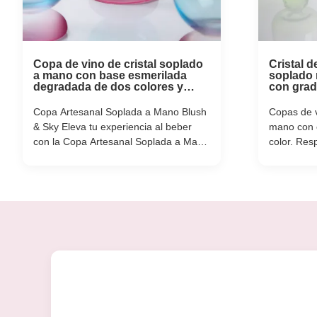
Copa de vino de cristal soplado
Cristal d
a mano con base esmerilada
soplado 
degradada de dos colores y
con grad
capacidad de 300 ml para vino,
múltiple
cóctel y decoración del hogar
ideal par
Copa Artesanal Soplada a Mano Blush
Copas de v
& Sky Eleva tu experiencia al beber
mano con 
con la Copa Artesanal Soplada a Mano
color. Res
Blush & Sky, donde el arte tradicional
ambiente, 
del soplado de vidrio se une a la
varios tam
estética moderna en tonos pastel.
aceptan lo
Nacida de las hábiles manos de
Ideal para
nuestros maestros artesanos, cada
eventos es
copa se sopla y se ...