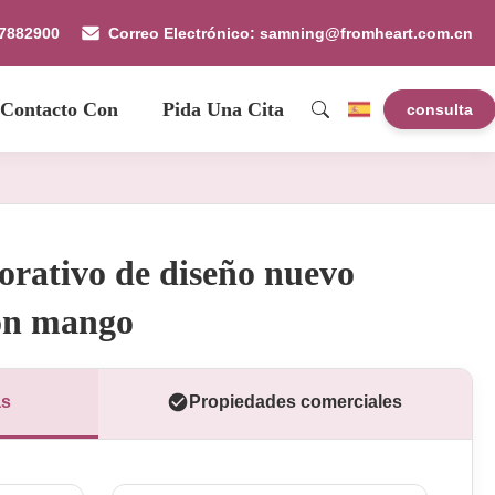
87882900
Correo Electrónico: samning@fromheart.com.cn
 Contacto Con
Pida Una Cita
consulta
corativo de diseño nuevo
on mango
as
Propiedades comerciales