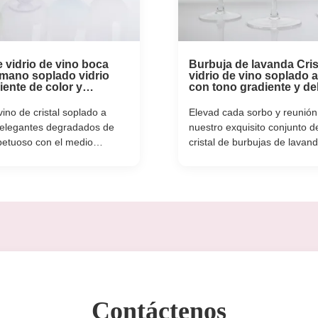
e vidrio de vino boca
Burbuja de lavanda Cris
mano soplado vidrio
vidrio de vino soplado 
iente de color y
con tono gradiente y de
s opciones de tamaño
burbujas atrapadas que
a fiestas y regalos
combinan elegancia co
ino de cristal soplado a
Elevad cada sorbo y reunión
durabilidad
elegantes degradados de
nuestro exquisito conjunto de
petuoso con el medio
cristal de burbujas de lavan
sin plomo y disponible en
sopladas a mano donde la ha
años (390-590 ml). Se
artesanal se encuentra con 
gotipos personalizados.
de ensueño y suaves tonos.
 restaurantes, hoteles y
pieza es cuidadosamente so
peciales.
mano por hábiles artesanos,
burbujas delicadas y ...
Contáctenos