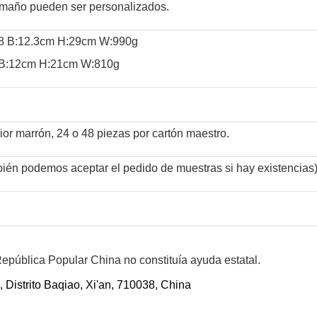
 tamaño pueden ser personalizados.
.8 B:12.3cm H:29cm W:990g
 B:12cm H:21cm W:810g
rior marrón, 24 o 48 piezas por cartón maestro.
ién podemos aceptar el pedido de muestras si hay existencias
epública Popular China no constituía ayuda estatal.
Distrito Baqiao, Xi'an, 710038, China