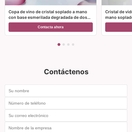
Copa de vino de cristal soplado a mano
Cristal de vi
con base esmerilada degradada de dos
mano soplado
colores y capacidad de 300 ml para vino,
color y múlt
Contacta ahora
cóctel y decoración del hogar
ideal para fie
Contáctenos