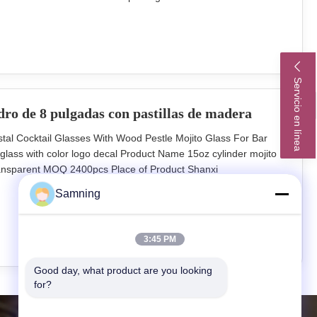
cm. TD4.7cm H16cm *MOQ 1200PCS *Lead time 30days Our
ity control. We provide top
Servicio en línea
indro de 8 pulgadas con pastillas de madera
tal Cocktail Glasses With Wood Pestle Mojito Glass For Bar
 glass with color logo decal Product Name 15oz cylinder mojito
transparent MOQ 2400pcs Place of Product Shanxi
Out carton packing 24pcs in master carton Size diameter 65mm,
Samning
can do it in color
3:45 PM
Good day, what product are you looking 
for?