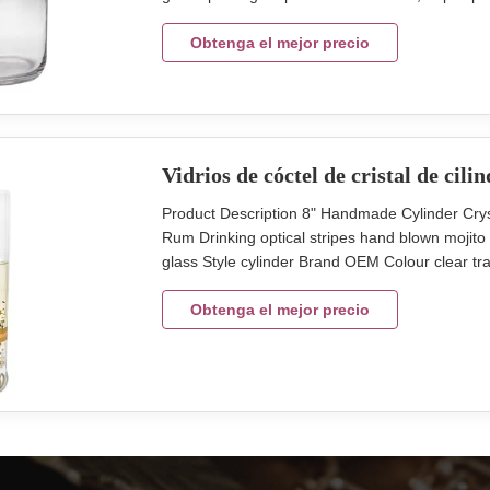
BD9cm. TD6.5cm. H21cm size2: MD8cm. BD:7
company and factory take lots of efforts on qual
Obtenga el mejor precio
Vidrios de cóctel de cristal de cil
Product Description 8" Handmade Cylinder Crys
Rum Drinking optical stripes hand blown mojito
glass Style cylinder Brand OEM Colour clear 
Province,China Innner pack 4pcs in inner box 
height 205mm Unit weight 350g Logo and finish 
Obtenga el mejor precio