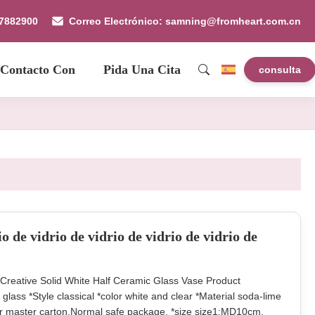
87882900
Correo Electrónico: samning@fromheart.com.cn
 Contacto Con
Pida Una Cita
consulta
o de vidrio de vidrio de vidrio de vidrio de
reative Solid White Half Ceramic Glass Vase Product
lass *Style classical *color white and clear *Material soda-lime
er master carton.Normal safe package. *size size1:MD10cm.