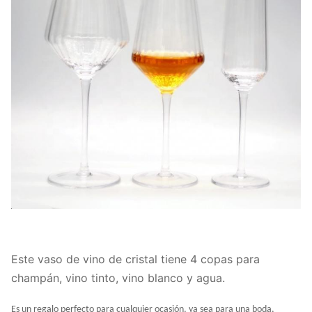
Tiempo de
15 días
entrega
Nuestra empresa y fábrica hacen muchos
esfuerzos en el control de calidad.
Proporcionamos vidrio de alta calidad con un
precio económico.Nos gustaría cooperar con
nuestros amigos y socios de negocios de todo el
mundo.
Este vaso de vino de cristal tiene 4 copas para
champán, vino tinto, vino blanco y agua.
Es un regalo perfecto para cualquier ocasión, ya sea para una boda,