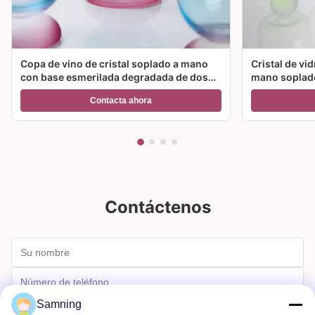
Copa de vino de cristal soplado a mano
Cristal de vi
con base esmerilada degradada de dos
mano soplado
colores y capacidad de 300 ml para vino,
color y múlt
Contacta ahora
cóctel y decoración del hogar
ideal para fie
Contáctenos
Samning