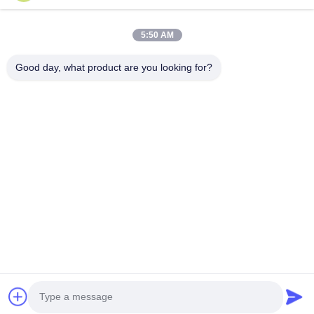
5:50 AM
Good day, what product are you looking for?
Enviar
Hogar
Productos
Sobre Nosotros
Viaje De La Fábrica
Control De Calidad
Éntrenos En Contacto Con
Pida Una Cita
Tel:
86-29-87882900
Correo electrónico:
samning@fromheart.com.cn
© 2026 Xi'An Daxi Houseware Co., Ltd. All Rights Reserved.