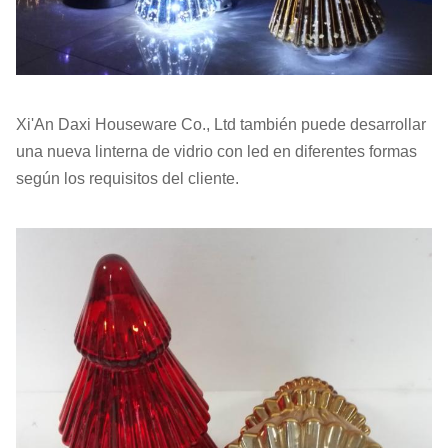
esfuerzos en el control de calidad.
Proporcionamos vidrio de alta calidad con un
precio económico.Nos gustaría cooperar con
nuestros amigos y socios de negocios de todo el
Xi'An Daxi Houseware Co., Ltd también puede desarrollar
mundo.
una nueva linterna de vidrio con led en diferentes formas
según los requisitos del cliente.