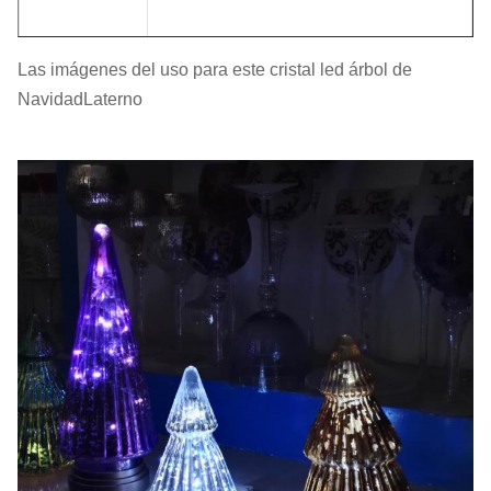
Las imágenes del uso para este cristal led árbol de
El color
Colorido
NavidadLaterno
1 PC en una caja interior, 6 o 12 PC
Paquete
en una caja maestra.
Cuota de
2400 series
producción
Tiempo de
45 días
entrega
Nuestra empresa y fábrica hacen muchos