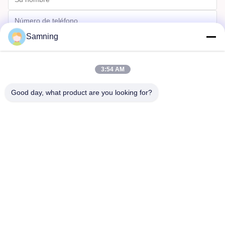
Samning
3:54 AM
Good day, what product are you looking for?
Enviar
Hogar
Productos
Sobre Nosotros
Viaje De La Fábrica
Control De Calidad
Éntrenos En Contacto Con
Pida Una Cita