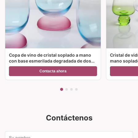
Copa de vino de cristal soplado a mano
Cristal de vi
con base esmerilada degradada de dos
mano soplado
colores y capacidad de 300 ml para vino,
color y múlt
Contacta ahora
cóctel y decoración del hogar
ideal para fie
Contáctenos