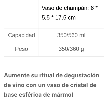
Vaso de champán: 6 *
5,5 * 17,5 cm
Capacidad
350/560 ml
Peso
350/360 g
El color
gris mármol/marrón
Aumente su ritual de degustación
6 piezas por caja
de vino con un vaso de cristal de
Envasado
marrón, 24 piezas por
base esférica de mármol
tonelada.