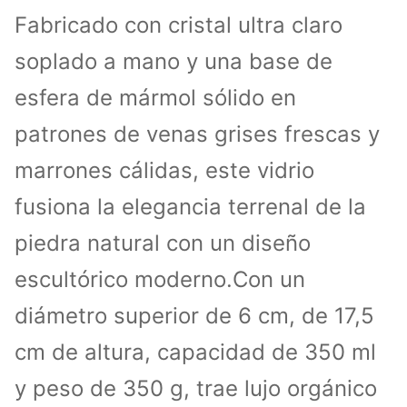
1000, si esto está en
Cuota de
Fabricado con cristal ultra claro
stock, el MOQ será de
producción
soplado a mano y una base de
500pcs.
esfera de mármol sólido en
patrones de venas grises frescas y
marrones cálidas, este vidrio
fusiona la elegancia terrenal de la
piedra natural con un diseño
escultórico moderno.Con un
diámetro superior de 6 cm, de 17,5
cm de altura, capacidad de 350 ml
y peso de 350 g, trae lujo orgánico