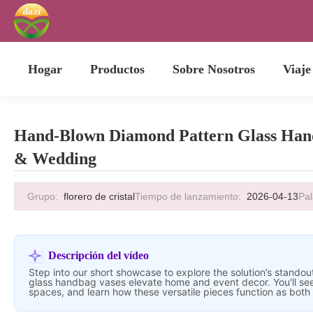
Hogar
Productos
Sobre Nosotros
Viaje
Hand-Blown Diamond Pattern Glass Handb
& Wedding
Grupo:
florero de cristal
Tiempo de lanzamiento:
2026-04-13
Pal
Descripción del vídeo
Step into our short showcase to explore the solution’s stando
glass handbag vases elevate home and event decor. You'll see c
spaces, and learn how these versatile pieces function as both