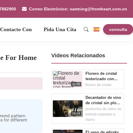
87882900
Correo Electrónico: samning@fromheart.com.cn
 Contacto Con
Pida Una Cita
consulta
Videos Relacionados
ece For Home
Florero de cristal
texturizado con
forma única de
00:35
florero de cristal
embudo, florero
decorativo
Decantador de vino
moderno para la
de cristal sin plomo
pestaña de la sala
soplado a mano
productos de vidrio de
de estar del hogar
00:04
bebida soplados a
amond pattern
s for different
mano
El vaso de whisky