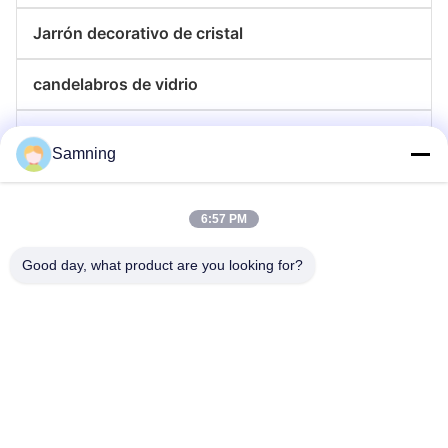
Jarrón decorativo de cristal
candelabros de vidrio
placas de cristal del cargador
Samning
Vidrios de cristal para cócteles
6:57 PM
Vasos para beber
Good day, what product are you looking for?
Artesanía de hierro fundido
frascos de almacenamiento de vidrio