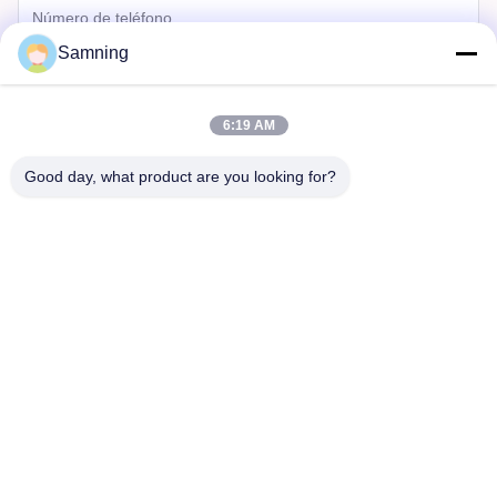
Samning
6:19 AM
Good day, what product are you looking for?
Enviar
Hogar
Productos
Sobre Nosotros
Viaje De La Fábrica
Control De Calidad
Éntrenos En Contacto Con
Pida Una Cita
Tel:
86-29-87882900