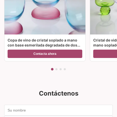
Copa de vino de cristal soplado a mano
Cristal de vi
con base esmerilada degradada de dos
mano soplado
colores y capacidad de 300 ml para vino,
color y múlt
Contacta ahora
cóctel y decoración del hogar
ideal para fie
Contáctenos