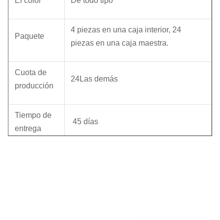
El color
De todo tipo
4 piezas en una caja interior, 24
Paquete
piezas en una caja maestra.
Cuota de
24
Las demás
producción
Tiempo de
45 días
entrega
Nuestra empresa y fábrica hacen muchos esfuerzos
en el control de calidad. Proporcionamos vidrio de alta
calidad con un precio económico.Nos gustaría
cooperar con nuestros amigos y socios de negocios
de todo el mundo.