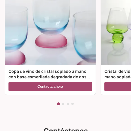
Copa de vino de cristal soplado a mano
Cristal de vi
con base esmerilada degradada de dos
mano soplado
colores y capacidad de 300 ml para vino,
color y múlt
Contacta ahora
cóctel y decoración del hogar
ideal para fie
Contáctenos