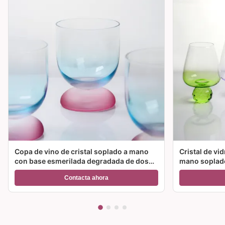
Copa de vino de cristal soplado a mano
Cristal de vi
con base esmerilada degradada de dos
mano soplado
colores y capacidad de 300 ml para vino,
color y múlt
Contacta ahora
cóctel y decoración del hogar
ideal para fie