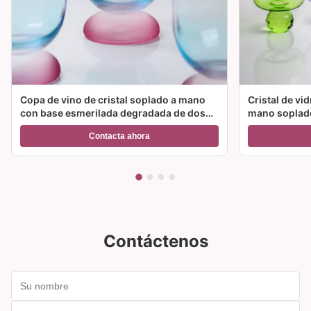
Copa de vino de cristal soplado a mano
Cristal de vi
con base esmerilada degradada de dos
mano soplado
colores y capacidad de 300 ml para vino,
color y múlt
Contacta ahora
cóctel y decoración del hogar
ideal para fie
Contáctenos