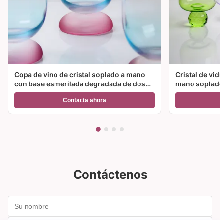
Copa de vino de cristal soplado a mano
Cristal de vi
con base esmerilada degradada de dos
mano soplado
colores y capacidad de 300 ml para vino,
color y múlt
Contacta ahora
cóctel y decoración del hogar
ideal para fie
Contáctenos