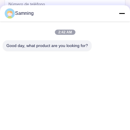
Samning
2:42 AM
Good day, what product are you looking for?
Enviar
Hogar
Productos
Sobre Nosotros
Viaje De La Fábrica
Control De Calidad
Éntrenos En Contacto Con
Pida Una Cita
Tel:
86-29-87882900